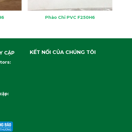
H6
Phào Chỉ PVC F250H6
KẾT NỐI CỦA CHÚNG TÔI
Y CẬP
itors:
 cập: