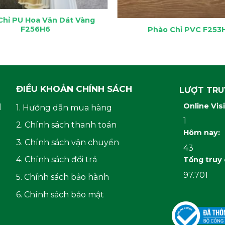
Chỉ PU Hoa Văn Dát Vàng
F256H6
Phào Chỉ PVC F253
ĐIỀU KHOẢN CHÍNH SÁCH
LƯỢT TRU
H
Online Vis
1. Hướng dẫn mua hàng
1
2. Chính sách thanh toán
Hôm nay:
3. Chính sách vận chuyển
43
4. Chính sách đổi trả
Tổng truy
97.701
5. Chính sách bảo hành
6. Chính sách bảo mật