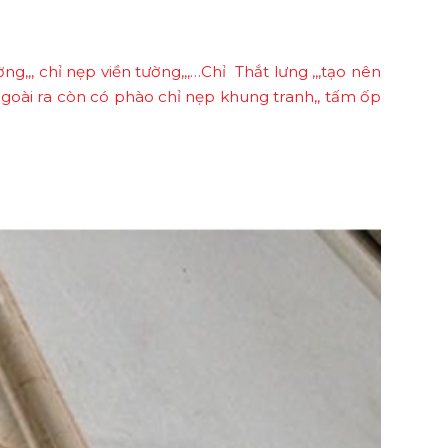
ng,,, chỉ nẹp viền tường,,,…Chỉ Thắt lưng ,,,tạo nên
 Ngoài ra còn có phào chỉ nẹp khung tranh,, tấm ốp