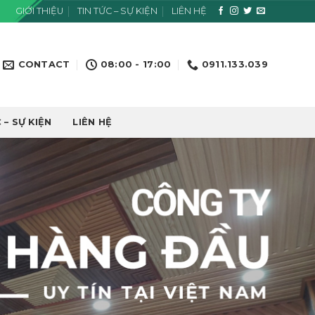
GIỚI THIỆU
TIN TỨC – SỰ KIỆN
LIÊN HỆ
CONTACT
08:00 - 17:00
0911.133.039
 – SỰ KIỆN
LIÊN HỆ