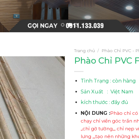
Trang chủ
/
Phào Chỉ PVC - P
Phào Chỉ PVC 
Tình Trạng : còn hàng
Sản Xuất : Việt Nam
kích thước : đầy đủ
NỘI DUNG :
Phào chỉ có
chạy chỉ viền góc trần nh
,,chỉ gờ tường,,, chỉ nẹp 
lưng ,,,tạo nên những k