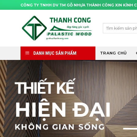
Skip
CÔNG TY TNHH DV TM GỖ NHỰA THÀNH CÔNG XIN KÍNH 
to
content
Tìm
kiếm:
DANH MỤC SẢN PHẨM
TRANG CHỦ