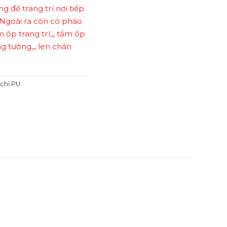
g để trang trí nơi tiếp
. Ngoài ra còn có phào
 ốp trang trí,,, tấm ốp
ng tường,,, len chân
chỉ PU