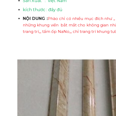
Sản Xuất : Việt Nam
kích thước : đầy đủ
NỘI DUNG :
Phào chỉ có nhiều mục đích như ,, c
những khung viền bắt mắt cho không gian nhà,, 
trang trí,,, tấm ốp NaNo,,, chỉ trang trí khung tườ