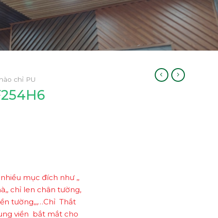
hào chỉ PU
F254H6
 nhiều mục đích như ,,
à,, chỉ len chân tường,
viền tường,,,…Chỉ Thắt
hung viền bắt mắt cho