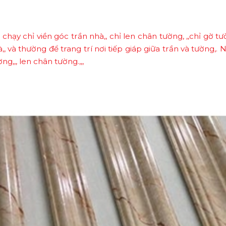
hạy chỉ viền góc trần nhà,, chỉ len chân tường, ,,chỉ gờ tườ
và thường để trang trí nơi tiếp giáp giữa trần và tường,.
ng,,, len chân tường.,,,