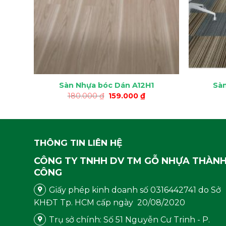
Sàn Nhựa bóc Dán A12H1
Sà
á
Giá
Giá
180.000
₫
159.000
₫
ện
gốc
hiện
là:
tại
180.000 ₫.
là:
9.000 ₫.
159.000 ₫.
THÔNG TIN LIÊN HỆ
CÔNG TY TNHH DV TM GỖ NHỰA THÀN
CÔNG
Giấy phép kinh doanh số 0316442741 do Sở
KHĐT Tp. HCM cấp ngày 20/08/2020
Trụ sở chính: Số 51 Nguyễn Cư Trinh - P.