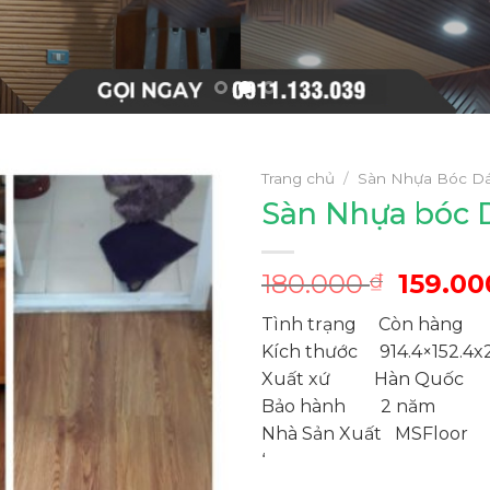
Trang chủ
/
Sàn Nhựa Bóc D
Sàn Nhựa bóc 
Giá
180.000
159.0
₫
gốc
Tình trạng Còn hàng
là:
Kích thước 914.4×152.4x
180.00
Xuất xứ Hàn Quốc
Bảo hành 2 năm
Nhà Sản Xuất MSFloor
‘