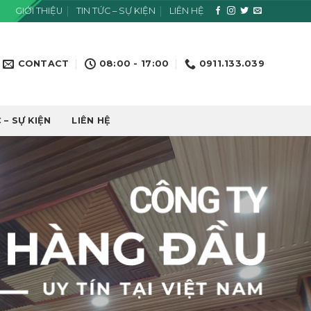
GIỚI THIỆU
TIN TỨC – SỰ KIỆN
LIÊN HỆ
CONTACT
08:00 - 17:00
0911.133.039
 – SỰ KIỆN
LIÊN HỆ