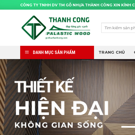
Skip
CÔNG TY TNHH DV TM GỖ NHỰA THÀNH CÔNG XIN KÍNH 
to
content
Tìm
kiếm:
DANH MỤC SẢN PHẨM
TRANG CHỦ