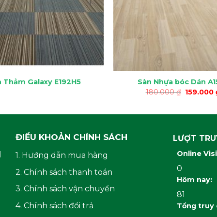
n Thảm Galaxy E192H5
Sàn Nhựa bóc Dán A1
Giá
180.000
₫
159.000
gốc
là:
180.000 
ĐIỀU KHOẢN CHÍNH SÁCH
LƯỢT TRU
H
Online Vis
1. Hướng dẫn mua hàng
0
2. Chính sách thanh toán
Hôm nay:
3. Chính sách vận chuyển
81
4. Chính sách đổi trả
Tổng truy