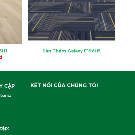
5H1
Sàn Thảm Galaxy E196H5
Giá
₫
hiện
tại
₫.
là:
159.000 ₫.
KẾT NỐI CỦA CHÚNG TÔI
Y CẬP
itors:
 cập: