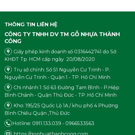
là:
tại
78.000 ₫.
là:
65.000
THÔNG TIN LIÊN HỆ
CÔNG TY TNHH DV TM GỖ NHỰA THÀNH
CÔNG
Giấy phép kinh doanh số 0316442741 do Sở
KHĐT Tp. HCM cấp ngày 20/08/2020
Trụ sở chính: Số 51 Nguyễn Cư Trinh - P.
Nguyễn Cư Trinh - Quận 1 - TP. Hồ Chí Minh
Chi nhánh 1: Số 63 Đường Tam Bình - P.Hiệp
Bình Chánh - Quận Thủ Đức - TP. Hồ Chí Minh
Kho: 195/25 Quốc Lộ 1A / khu phố 4 Phường
Bình Chiểu Quận ,Thủ Đức
Hotline: 0911.133.039 - 0966533563
https://gonhuathanhcong.com