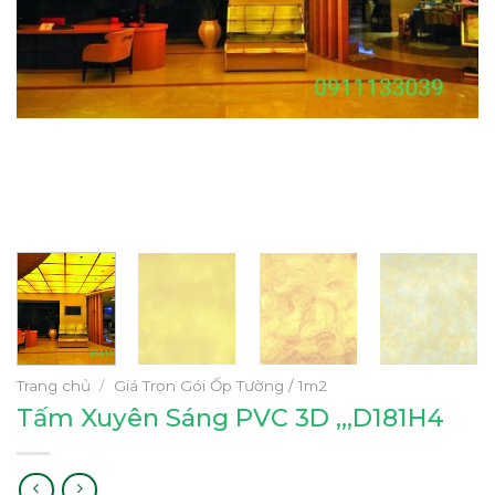
Trang chủ
/
Giá Trọn Gói Ốp Tường / 1m2
Tấm Xuyên Sáng PVC 3D ,,,D181H4