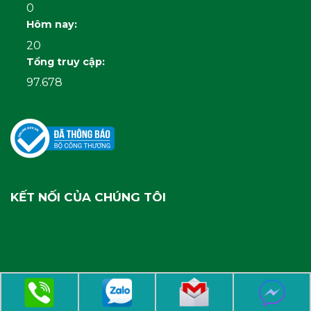
0
Hôm nay:
20
Tổng truy cập:
97.678
KẾT NỐI CỦA CHÚNG TÔI
Copyright 2026 ©
gonhuathanhcong.com