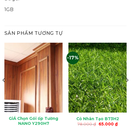
1GB
SẢN PHẨM TƯƠNG TỰ
-17%
GiÁ Chọn Gói ốp Tường
Cỏ Nhân Tạo B73H2
NANO Y290H7
Giá
Giá
78.000
₫
65.000
₫
gốc
hiện