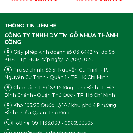
n
gốc
hiện
gốc
hiện
là:
tại
là:
tại
335.000 ₫.
là:
355.000 ₫.
là:
.000 ₫.
285.000 ₫.
345.0
THÔNG TIN LIÊN HỆ
CÔNG TY TNHH DV TM GỖ NHỰA THÀNH
CÔNG
Giấy phép kinh doanh số 0316442741 do Sở
KHĐT Tp. HCM cấp ngày 20/08/2020
Trụ sở chính: Số 51 Nguyễn Cư Trinh - P.
Nguyễn Cư Trinh - Quận 1 - TP. Hồ Chí Minh
Chi nhánh 1: Số 63 Đường Tam Bình - P.Hiệp
Bình Chánh - Quận Thủ Đức - TP. Hồ Chí Minh
Kho: 195/25 Quốc Lộ 1A / khu phố 4 Phường
Bình Chiểu Quận ,Thủ Đức
Hotline: 0911.133.039 - 0966533563