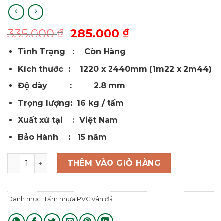
Giá
Giá
335.000
285.000
₫
₫
gốc
hiện
Tình Trạng : Còn Hàng
là:
tại
335.000 ₫.
là:
Kích thước : 1220 x 2440mm (1m22 x 2m44)
285.000 ₫.
Độ dày : 2.8 mm
Trọng lượng: 16 kg / tấm
Xuất xứ tại : Việt Nam
Bảo Hành : 15 năm
Tấm Nhựa ốp tường vân đá PVC ...C94H3 số lượng
THÊM VÀO GIỎ HÀNG
Danh mục:
Tấm nhựa PVC vân đá