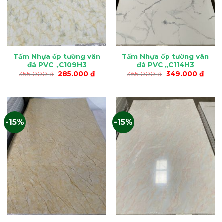
Tấm Nhựa ốp tường vân
Tấm Nhựa ốp tường vân
đá PVC ,,C109H3
đá PVC ,,C114H3
Giá
Giá
Giá
Giá
355.000
₫
285.000
₫
365.000
₫
349.000
₫
gốc
hiện
gốc
hiện
là:
tại
là:
tại
355.000 ₫.
là:
365.000 ₫.
là:
285.000 ₫.
349.0
-15%
-15%