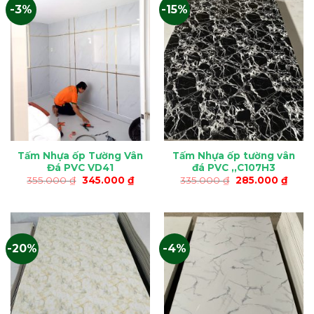
-3%
-15%
Tấm Nhựa ốp Tường Vân
Tấm Nhựa ốp tường vân
Đá PVC VD41
đá PVC ,,C107H3
Giá
Giá
Giá
Giá
355.000
₫
345.000
₫
335.000
₫
285.000
₫
gốc
hiện
gốc
hiện
là:
tại
là:
tại
355.000 ₫.
là:
335.000 ₫.
là:
345.000 ₫.
285.0
-20%
-4%