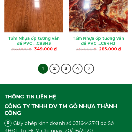
Tấm Nhựa ốp tường vân
Tấm Nhựa ốp tường vân
đá PVC …C83H3
đá PVC …C84H3
Giá
Giá
Giá
Giá
365.000
₫
349.000
₫
335.000
₫
285.000
₫
gốc
hiện
gốc
hiện
là:
tại
là:
tại
365.000 ₫.
là:
335.000 ₫.
là:
349.000 ₫.
285.0
1
2
3
4
THÔNG TIN LIÊN HỆ
CÔNG TY TNHH DV TM GỖ NHỰA THÀNH
CÔNG
Giấy phép kinh doanh số 0316442741 do Sở
KHĐT Tp. HCM cấp ngày 20/08/2020