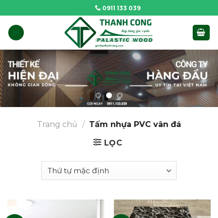
Skip
0911 133 039
to
content
Trang chủ
/
Tấm nhựa PVC vân đá
LỌC