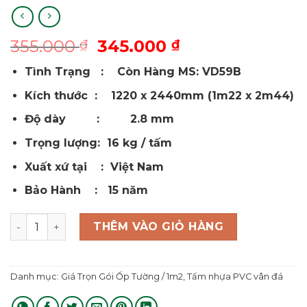
Giá
Giá
355.000
345.000
₫
₫
gốc
hiện
Tình Trạng : Còn Hàng MS: VD59B
là:
tại
355.000 ₫.
là:
Kích thước : 1220 x 2440mm (1m22 x 2m44)
345.000 ₫.
Độ dày : 2.8 mm
Trọng lượng: 16 kg / tấm
Xuất xứ tại : Việt Nam
Bảo Hành : 15 năm
Tấm Nhựa ốp tường vân đá PVCVD59B số lượng
THÊM VÀO GIỎ HÀNG
Danh mục:
Giá Trọn Gói Ốp Tường / 1m2
,
Tấm nhựa PVC vân đá