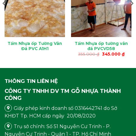
Tấm Nhựa ốp Tường Vân
Tấm Nhựa ốp tường vân
Đá PVC A1H1
đá PVCVD58
Giá
Giá
355.000
₫
345.000
₫
gốc
hiện
là:
tại
355.000 ₫.
là:
.000 ₫.
345.0
THÔNG TIN LIÊN HỆ
CÔNG TY TNHH DV TM GỖ NHỰA THÀNH
CÔNG
Giấy phép kinh doanh số 0316442741 do Sở
KHĐT Tp. HCM cấp ngày 20/08/2020
Trụ sở chính: Số 51 Nguyễn Cư Trinh - P.
Nguyễn Cư Trinh - Quận 1 - TP. Hồ Chí Minh