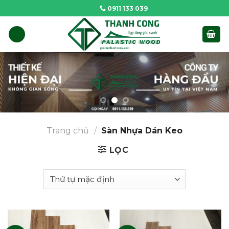
Skip
0911 133 039
to
content
Trang chủ
/
Sàn Nhựa Dán Keo
LỌC