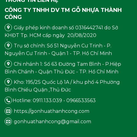
THÔNG TIN LIÊN HỆ
CÔNG TY TNHH DV TM GỖ NHỰA THÀNH
CÔNG
Giấy phép kinh doanh số 0316442741 do Sở
KHĐT Tp. HCM cấp ngày 20/08/2020
Trụ sở chính: Số 51 Nguyễn Cư Trinh - P.
Nguyễn Cư Trinh - Quận 1 - TP. Hồ Chí Minh
Chi nhánh 1: Số 63 Đường Tam Bình - P.Hiệp
Bình Chánh - Quận Thủ Đức - TP. Hồ Chí Minh
Kho: 195/25 Quốc Lộ 1A / khu phố 4 Phường
Bình Chiểu Quận ,Thủ Đức
Hotline: 0911.133.039 - 0966533563
https://gonhuathanhcong.com
gonhuathanhcong@gmail.com