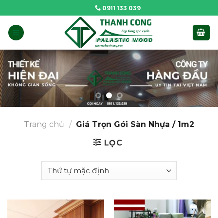
Skip
0911 133 039
to
content
Trang chủ
/
Giá Trọn Gói Sàn Nhựa / 1m2
LỌC