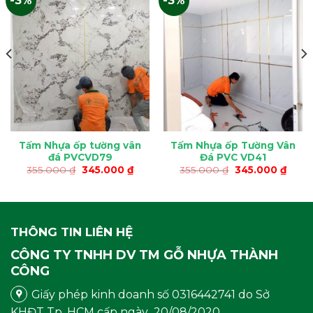
-3%
-3%
Tấm Nhựa ốp tường vân
Tấm Nhựa ốp Tường Vân
đá PVCVD79
Đá PVC VD41
Giá
Giá
Giá
Giá
355.000
₫
345.000
₫
355.000
₫
345.000
₫
gốc
hiện
gốc
hiện
là:
tại
là:
tại
355.000 ₫.
là:
355.000 ₫.
là:
.000 ₫.
345.000 ₫.
345.0
THÔNG TIN LIÊN HỆ
CÔNG TY TNHH DV TM GỖ NHỰA THÀNH
CÔNG
Giấy phép kinh doanh số 0316442741 do Sở
KHĐT Tp. HCM cấp ngày 20/08/2020