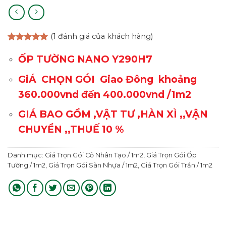
(
1
đánh giá của khách hàng)
5.00
1
trên 5
dựa trên
ỐP TƯỜNG NANO Y290H7
đánh giá
GiÁ CHỌN GÓI Giao Đông khoảng
360.000vnd đến 400.000vnd /1m2
GIÁ BAO GỒM ,VẬT TƯ ,HÀN XÌ ,,VẬN
CHUYỂN ,,THUẾ 10 %
Danh mục:
Giá Trọn Gói Cỏ Nhân Tạo / 1m2
,
Giá Trọn Gói Ốp
Tường / 1m2
,
Giá Trọn Gói Sàn Nhựa / 1m2
,
Giá Trọn Gói Trần / 1m2