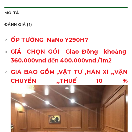
MÔ TẢ
ĐÁNH GIÁ (1)
ỐP TƯỜNG NaNo Y290H7
GiÁ CHỌN GÓI Giao Đông khoảng
360.000vnd đến 400.000vnd /1m2
GIÁ BAO GỒM ,VẬT TƯ ,HÀN XÌ ,,VẬN
CHUYỂN ,,THUẾ 10 %