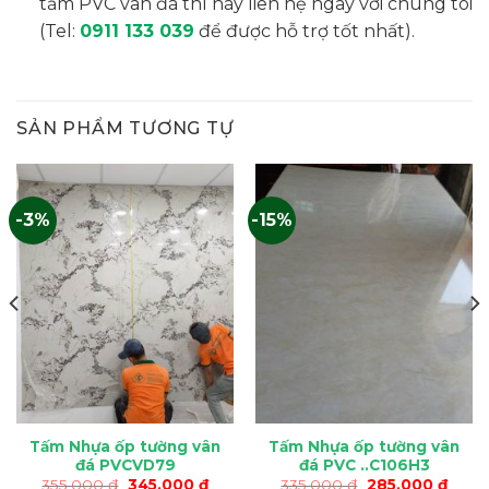
tấm PVC vân đá thì hãy liên hệ ngay với chúng tôi
(Tel:
0911 133 039
để được hỗ trợ tốt nhất).
SẢN PHẨM TƯƠNG TỰ
-3%
-15%
Tấm Nhựa ốp tường vân
Tấm Nhựa ốp tường vân
đá PVCVD79
đá PVC ..C106H3
Giá
Giá
Giá
Giá
355.000
₫
345.000
₫
335.000
₫
285.000
₫