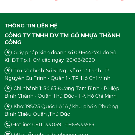
gốc
hiện
gốc
hiện
là:
tại
là:
tại
355.000 ₫.
là:
335.000 ₫.
là:
.000 ₫.
345.000 ₫.
285.0
THÔNG TIN LIÊN HỆ
CÔNG TY TNHH DV TM GỖ NHỰA THÀNH
CÔNG
Giấy phép kinh doanh số 0316442741 do Sở
KHĐT Tp. HCM cấp ngày 20/08/2020
Trụ sở chính: Số 51 Nguyễn Cư Trinh - P.
Nguyễn Cư Trinh - Quận 1 - TP. Hồ Chí Minh
Chi nhánh 1: Số 63 Đường Tam Bình - P.Hiệp
Bình Chánh - Quận Thủ Đức - TP. Hồ Chí Minh
Kho: 195/25 Quốc Lộ 1A / khu phố 4 Phường
Bình Chiểu Quận ,Thủ Đức
Hotline: 0911.133.039 - 0966533563
https://gonhuathanhcong.com