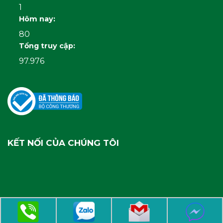
1
Hôm nay:
80
Tổng truy cập:
97.976
KẾT NỐI CỦA CHÚNG TÔI
Copyright 2026 ©
gonhuathanhcong.com