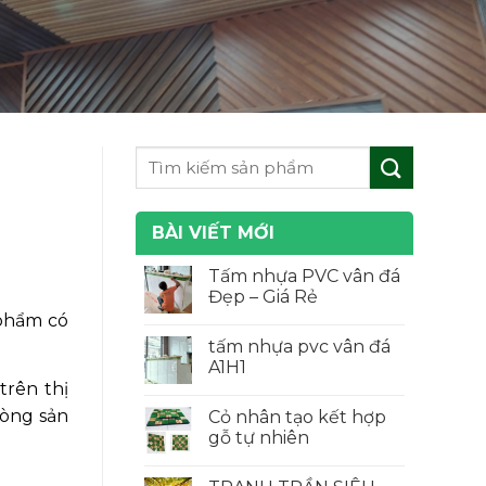
BÀI VIẾT MỚI
Tấm nhựa PVC vân đá
Đẹp – Giá Rẻ
 phẩm có
tấm nhựa pvc vân đá
A1H1
trên thị
dòng sản
Cỏ nhân tạo kết hợp
gỗ tự nhiên