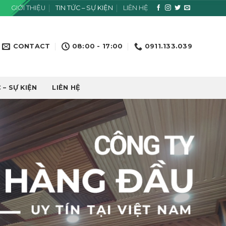
GIỚI THIỆU
TIN TỨC – SỰ KIỆN
LIÊN HỆ
CONTACT
08:00 - 17:00
0911.133.039
 – SỰ KIỆN
LIÊN HỆ