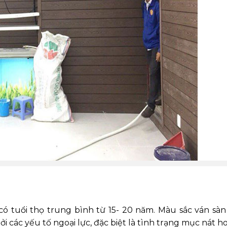
 có tuổi thọ trung bình từ 15- 20 năm. Màu sắc ván sàn
 các yếu tố ngoại lực, đặc biệt là tình trạng mục nát h