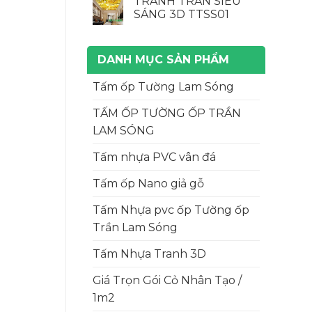
TRANH TRẦN SIÊU
SÁNG 3D TTSS01
DANH MỤC SẢN PHẨM
Tấm ốp Tường Lam Sóng
TẤM ỐP TƯỜNG ỐP TRẦN
LAM SÓNG
Tấm nhựa PVC vân đá
Tấm ốp Nano giả gỗ
Tấm Nhựa pvc ốp Tường ốp
Trần Lam Sóng
Tấm Nhựa Tranh 3D
Giá Trọn Gói Cỏ Nhân Tạo /
1m2