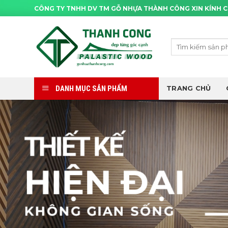
Skip
CÔNG TY TNHH DV TM GỖ NHỰA THÀNH CÔNG XIN KÍNH 
to
content
Tìm
kiếm:
DANH MỤC SẢN PHẨM
TRANG CHỦ